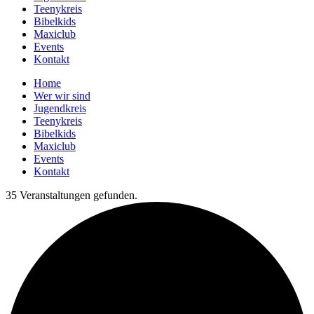
Teenykreis
Bibelkids
Maxiclub
Events
Kontakt
Home
Wer wir sind
Jugendkreis
Teenykreis
Bibelkids
Maxiclub
Events
Kontakt
35 Veranstaltungen gefunden.